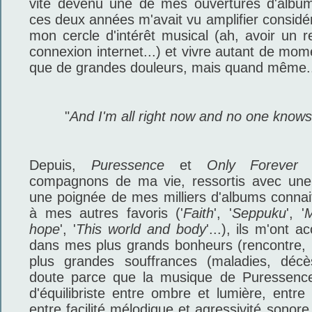
vite devenu une de mes ouvertures d'album 
ces deux années m'avait vu amplifier considé
mon cercle d'intérêt musical (ah, avoir un r
connexion internet...) et vivre autant de mom
que de grandes douleurs, mais quand même.
"
And I'm all right now and no one knows 
Depuis,
Puressence
et
Only Forever
s
compagnons de ma vie, ressortis avec une 
une poignée de mes milliers d'albums connai
à mes autres favoris ('
Faith
', '
Seppuku
', '
M
hope
', '
This world and body
'...), ils m'ont
dans mes plus grands bonheurs (rencontre,
plus grandes souffrances (maladies, décè
doute parce que la musique de Puressenc
d'équilibriste entre ombre et lumière, entre
entre facilité mélodique et agressivité sonore